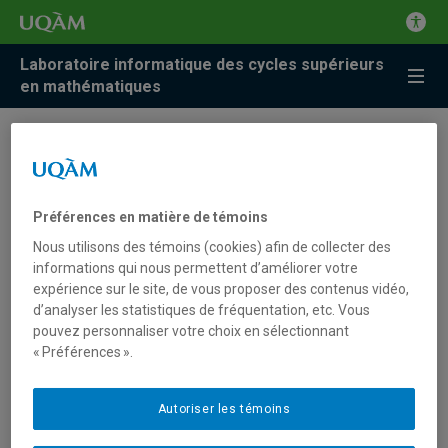
Laboratoire informatique des cycles supérieurs
en mathématiques
F.A.Q. pour le modèle
Mémoire Uqam v.4 et Word
Préférences en matière de témoins
Nous utilisons des témoins (cookies) afin de collecter des
informations qui nous permettent d’améliorer votre
Prérequis pour l'utilisation du modèle
expérience sur le site, de vous proposer des contenus vidéo,
Mémoire Uqam
d’analyser les statistiques de fréquentation, etc. Vous
pouvez personnaliser votre choix en sélectionnant
Les codes de champ
« Préférences ».
Aucune entrée de table des matières n'a
été trouvée
Autoriser les témoins