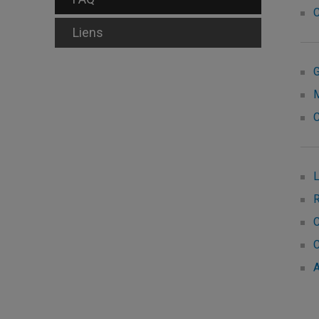
C
Liens
G
M
C
L
R
C
C
A