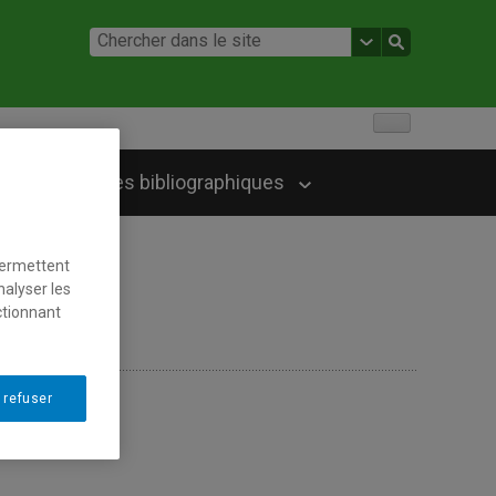
Références bibliographiques
permettent
nalyser les
ctionnant
 refuser
’UQAM
’UQAM