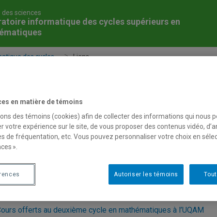
é des sciences
atoire informatique des cycles supérieurs en
ématiques
atique des cycles...
Liens
en LaTEX
Rédaction d’un mémoire en Word
ces en matière de témoins
sons des témoins (cookies) afin de collecter des informations qui nous 
r votre expérience sur le site, de vous proposer des contenus vidéo, d’a
es de fréquentation, etc. Vous pouvez personnaliser votre choix en séle
iens
ces ».
érences
Autoriser les témoins
Tout
rogrammes d’études de deuxième cycle en mathématiques à l
rogrammes d’études de troisième cycle en mathématiques à l
ours offerts au deuxième cycle en mathématiques à l’UQAM